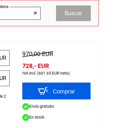
adena
Buscar
✕
970,00 EUR
EUR
728,- EUR
IVA incl. (601.65 EUR neto)
EUR
Comprar
de 2
Envío gratuito
En stock