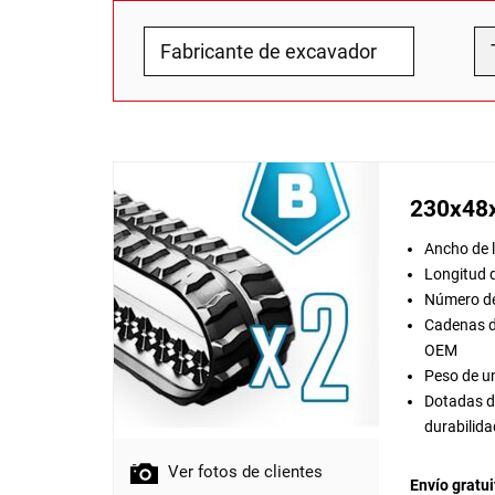
230x48
Ancho de 
Longitud 
Número de
Cadenas d
OEM
Peso de u
Dotadas de
durabilida
Ver fotos de clientes
Envío gratui