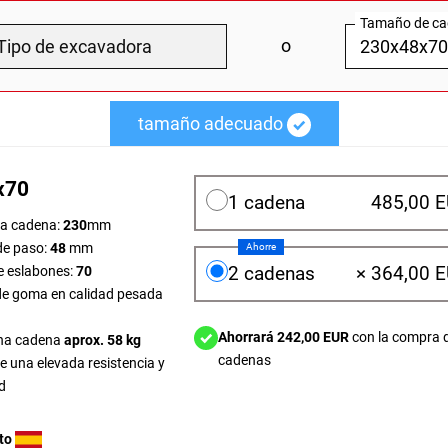
Tamaño de c
o
tamaño adecuado
x70
1 cadena
485,00 
la cadena:
230
mm
de paso:
48
mm
Ahorre
2 cadenas
×
364,00 
 eslabones:
70
e goma en calidad pesada
Ahorrará 242,00 EUR
con la compra 
na cadena
aprox. 58 kg
cadenas
 una elevada resistencia y
d
to