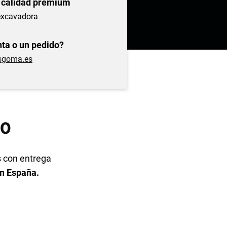
 calidad prémium
excavadora
ta o un pedido?
sgoma.es
70
 con entrega
en España.