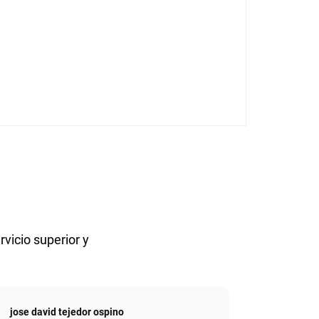
rvicio superior y
jose david tejedor ospino
Antonio