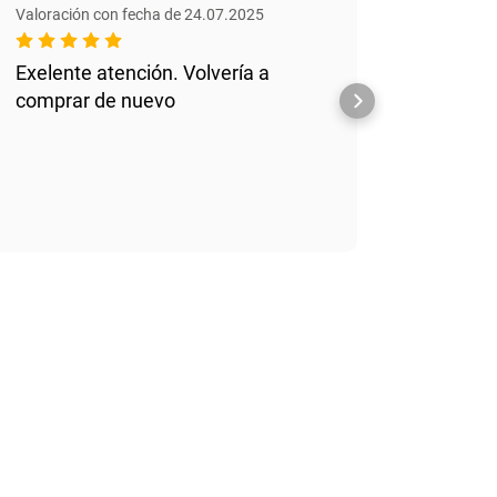
Valoración con fecha de 24.07.2025
Valoraci
Exelente atención. Volvería a
Muy bu
comprar de nuevo
todo e
precio