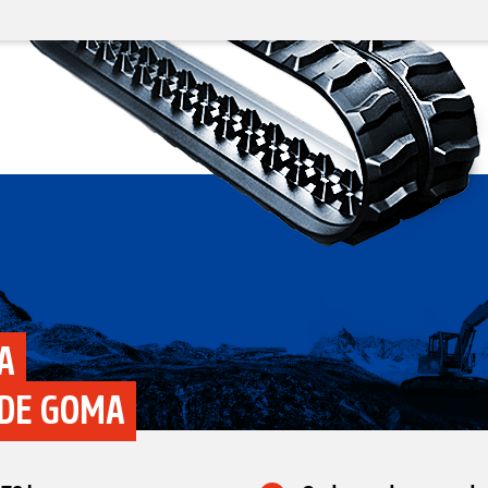
A
 DE GOMA