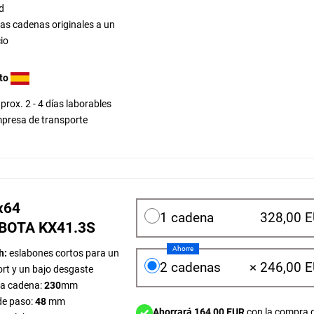
d
las cadenas originales a un
io
to
prox. 2 - 4 días laborables
presa de transporte
x64
1 cadena
328,00 
UBOTA KX41.3S
Ahorre
h:
eslabones cortos para un
2 cadenas
×
246,00 
rt y un bajo desgaste
la cadena:
230
mm
de paso:
48
mm
Ahorrará 164,00 EUR
con la compra 