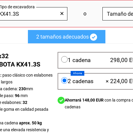
Tipo de excavadora
✕
o
2
tamaños adecuados
x32
1 cadena
298,00 
UBOTA KX41.3S
Ahorre
:
paso clásico con eslabones
2 cadenas
×
224,00 
 largos
la cadena:
230
mm
de paso:
96
mm
Ahorrará 148,00 EUR
con la compra 
 eslabones:
32
cadenas
e goma en calidad pesada
na cadena
aprox. 50 kg
 una elevada resistencia y