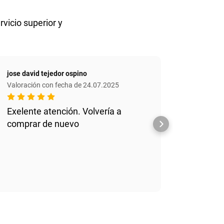
rvicio superior y
jose david tejedor ospino
Antonio
Valoración con fecha de 24.07.2025
Valoraci
Exelente atención. Volvería a
Muy bu
comprar de nuevo
todo e
precio