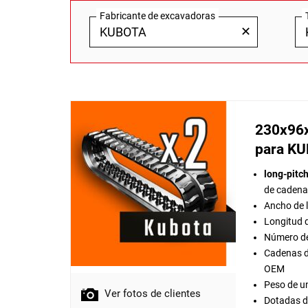
Fabricante de excavadoras
✕
230x96
para K
long-pitch
de cadena
Ancho de 
Longitud 
Número de
Cadenas d
OEM
Peso de u
Ver fotos de clientes
Dotadas de