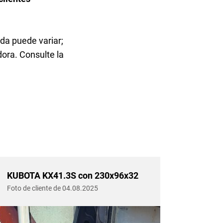
ada puede variar;
ora. Consulte la
KUBOTA KX41.3S con 230x96x32
KUBOT
Foto de cliente de 04.08.2025
Foto de 