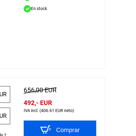
En stock
656,00 EUR
EUR
492,- EUR
IVA incl. (406.61 EUR neto)
EUR
Comprar
de 2