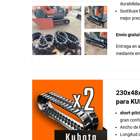
durabilida
Sustituye 
mejor prec
Envío gratui
Entrega en a
mediante em
230x48
para K
short-pitc
gran confo
Ancho de 
Longitud 