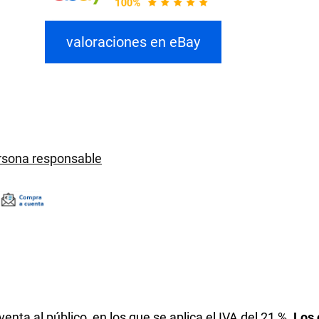
valoraciones en eBay
ersona responsable
enta al público, en los que se aplica el IVA del 21 %.
Los 