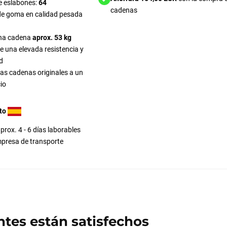
 eslabones:
64
cadenas
e goma en calidad pesada
na cadena
aprox. 53 kg
 una elevada resistencia y
d
las cadenas originales a un
io
to
prox. 4 - 6 días laborables
presa de transporte
ntes están satisfechos