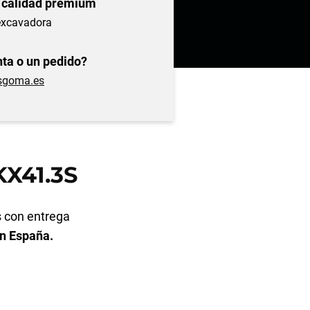
 calidad prémium
excavadora
ta o un pedido?
sgoma.es
X41.3S
 con entrega
en España.