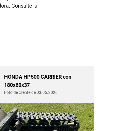
ora. Consulte la
HONDA HP500 CARRIER con
HONDA
180x60x37
180x6
Foto de cliente de 03.05.2026
Foto de 