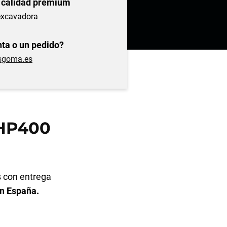
 calidad prémium
excavadora
ta o un pedido?
sgoma.es
HP400
 con entrega
en España.