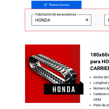
Nueva busca
Fabricante de excavadoras
✕
180x60
para H
CARRIE
Ancho de 
Longitud 
Número de
Cadenas d
OEM
Peso de u