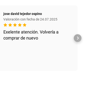
jose david tejedor ospino
Antonio
Valoración con fecha de 24.07.2025
Valoraci
Exelente atención. Volvería a
Muy bu
comprar de nuevo
todo e
precio