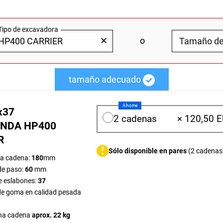
Tipo de excavadora
✕
o
tamaño adecuado
Ahorre
x37
2 cadenas
×
120,50 
ONDA HP400
R
Sólo disponible en pares
(2 cadenas
la cadena:
180
mm
de paso:
60
mm
 eslabones:
37
e goma en calidad pesada
na cadena
aprox. 22 kg